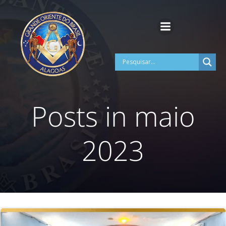
Pular
para
o
conteúdo
Posts in maio
2023