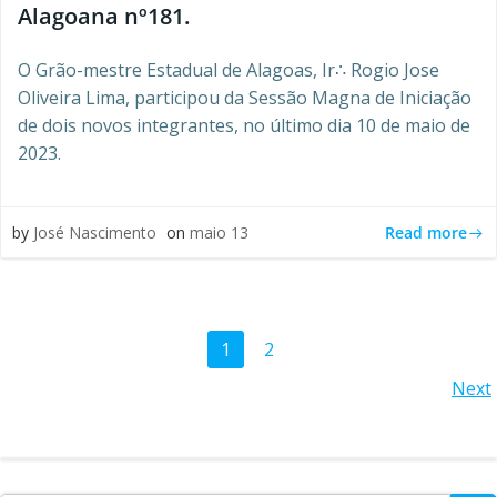
Alagoana nº181.
O Grão-mestre Estadual de Alagoas, Ir∴ Rogio Jose
Oliveira Lima, participou da Sessão Magna de Iniciação
de dois novos integrantes, no último dia 10 de maio de
2023.
Read more
by
José Nascimento
on
maio 13
Posts
Page
Page
1
2
Posts
Next
navigation
navigation