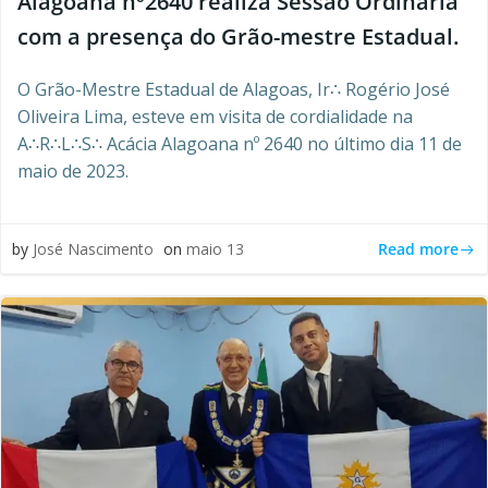
Alagoana nº2640 realiza Sessão Ordinária
com a presença do Grão-mestre Estadual.
O Grão-Mestre Estadual de Alagoas, Ir∴ Rogério José
Oliveira Lima, esteve em visita de cordialidade na
A∴R∴L∴S∴ Acácia Alagoana nº 2640 no último dia 11 de
maio de 2023.
Read more
by
José Nascimento
on
maio 13