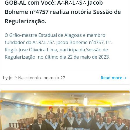
GOB-AL com Você: A∴R∴L∴S∴ Jacob
Boheme nº4757 realiza notória Sessão de
Regularização.
O Grão-mestre Estadual de Alagoas e membro
fundador da A∴R∴L∴S∴ Jacob Boheme nº4757, Ir∴
Rogio Jose Oliveira Lima, participa da Sessão de
Regularização, no último dia 22 de maio de 2023.
Read more
by
José Nascimento
on
maio 27