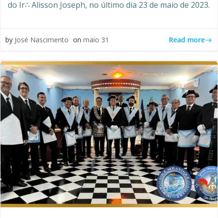
do Ir∴ Alisson Joseph, no último dia 23 de maio de 2023.
Read more
by
José Nascimento
on
maio 31