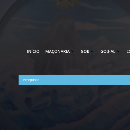
Pular
para
o
conteúdo
INÍCIO
MAÇONARIA
GOB
GOB-AL
E