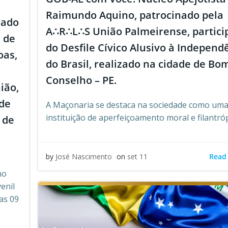
Raimundo Aquino, patrocinado pela
zado
A∴R∴L∴S União Palmeirense, partici
1 de
do Desfile Cívico Alusivo à Independ
oas,
do Brasil, realizado na cidade de Bo
Conselho – PE.
ião,
 de
A Maçonaria se destaca na sociedade como um
instituição de aperfeiçoamento moral e filantróp
 de
Read
by
José Nascimento
on
set 11
no
enil
as 09