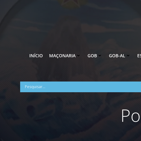
Pular
para
o
conteúdo
INÍCIO
MAÇONARIA
GOB
GOB-AL
E
Po