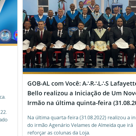
GOB-AL com Você: A∴R∴L∴S Lafayett
Bello realizou a Iniciação de Um Nov
ca.
Irmão na última quinta-feira (31.08.2
22.
Na última quarta-feira (31.08.2022) realizou a in
tado
do irmão Agenário Velames de Almeida que irá
reforçar as colunas da Loja.