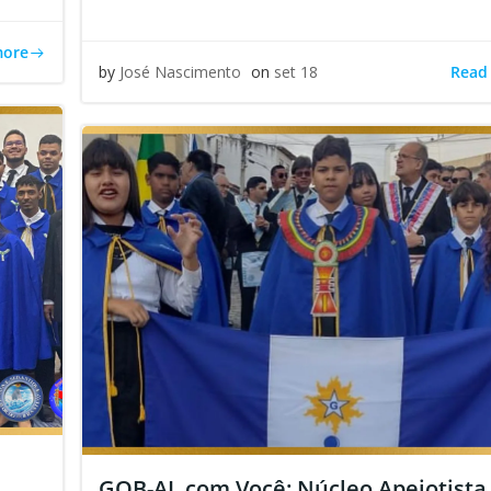
more
Read
by
José Nascimento
on
set 18
GOB-AL com Você: Núcleo Apejotista