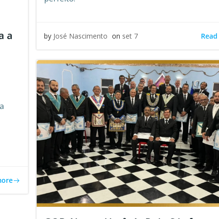
a a
Read
by
José Nascimento
on
set 7
 a
more