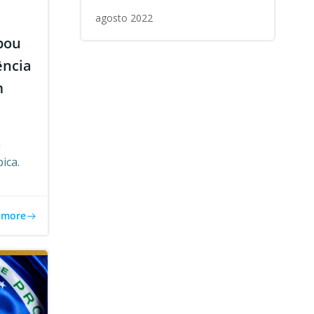
agosto 2022
pou
ência
m
a
ica.
 more