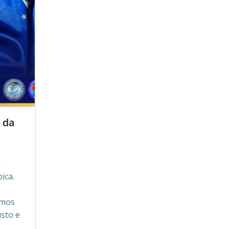
 da
a
ica.
emos
usto e