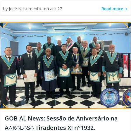
Read more
by
José Nascimento
on
abr 27
GOB-AL News: Sessão de Aniversário na
A∴R∴L∴S∴ Tiradentes XI n°1932.