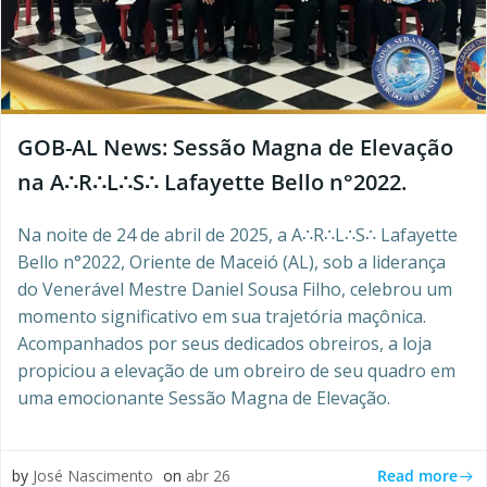
GOB-AL News: Sessão Magna de Elevação
na A∴R∴L∴S∴ Lafayette Bello n°2022.
Na noite de 24 de abril de 2025, a A∴R∴L∴S∴ Lafayette
Bello n°2022, Oriente de Maceió (AL), sob a liderança
do Venerável Mestre Daniel Sousa Filho, celebrou um
momento significativo em sua trajetória maçônica.
Acompanhados por seus dedicados obreiros, a loja
propiciou a elevação de um obreiro de seu quadro em
uma emocionante Sessão Magna de Elevação.
Read more
by
José Nascimento
on
abr 26