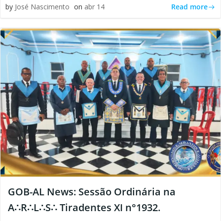
Read more
by
José Nascimento
on
abr 14
GOB-AL News: Sessão Ordinária na
A∴R∴L∴S∴ Tiradentes XI n°1932.