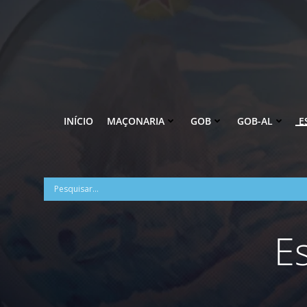
Pular
para
o
conteúdo
INÍCIO
MAÇONARIA
GOB
GOB-AL
E
E