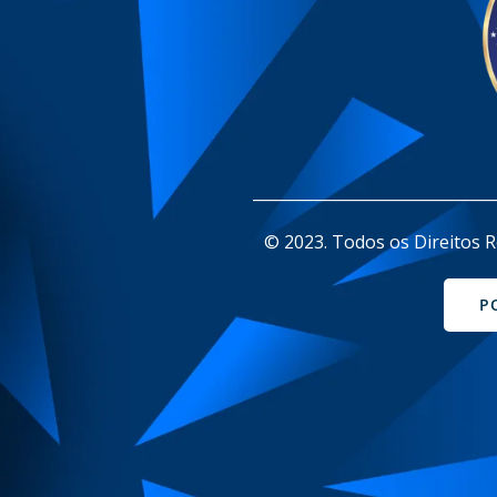
_______________________________
© 2023. Todos os Direitos R
P