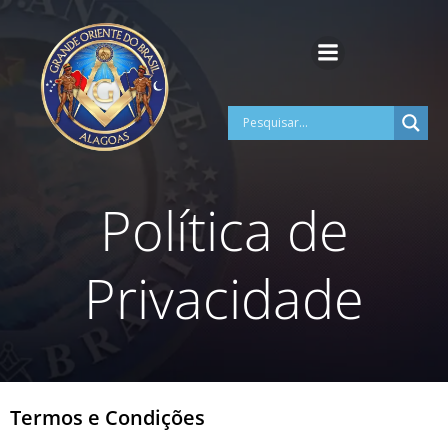
Pular
para
o
conteúdo
Política de
Privacidade
Termos e Condições