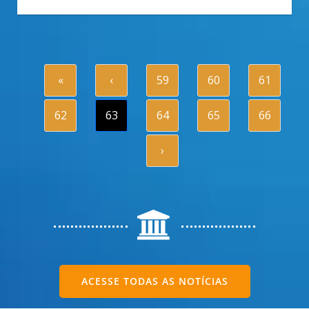
«
‹
59
60
61
62
63
64
65
66
›
ACESSE TODAS AS NOTÍCIAS