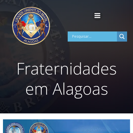
Pular
para
o
conteúdo
Fraternidades
em Alagoas