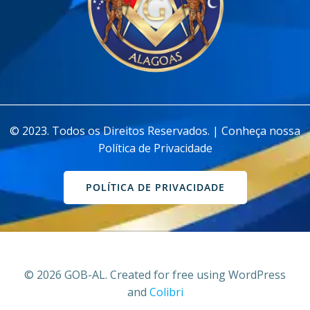
________________________________________________________________
© 2023. Todos os Direitos Reservados. | Conheça nossa
Política de Privacidade
POLÍTICA DE PRIVACIDADE
© 2026 GOB-AL. Created for free using WordPress
and
Colibri