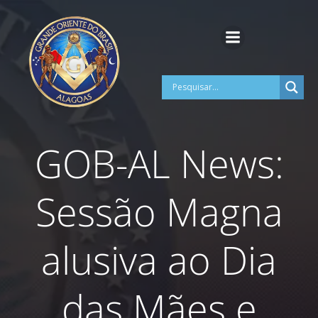
Pular
para
o
conteúdo
GOB-AL News:
Sessão Magna
alusiva ao Dia
das Mães e