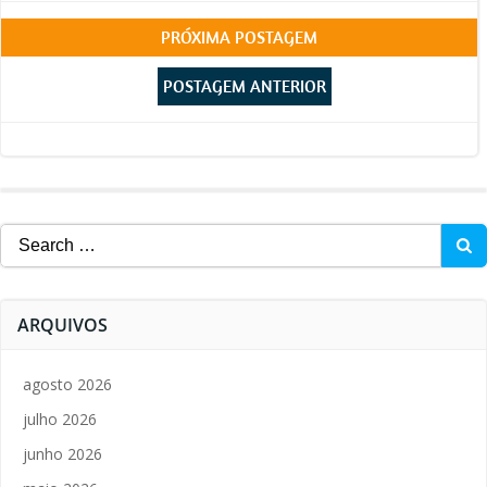
Post
PRÓXIMA POSTAGEM
Post
navigation
POSTAGEM ANTERIOR
navigation
Search
for:
ARQUIVOS
agosto 2026
julho 2026
junho 2026