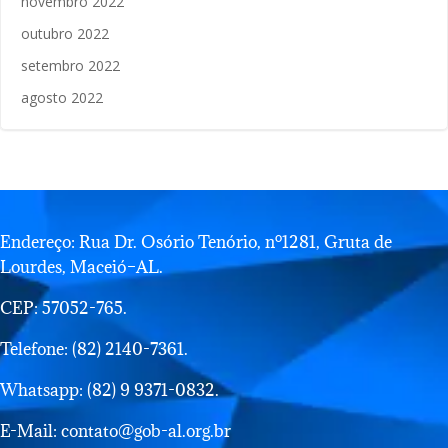
novembro 2022
outubro 2022
setembro 2022
agosto 2022
Endereço: Rua Dr. Osório Tenório, nº1281, Gruta de
Lourdes, Maceió–AL.
CEP: 57052-765.
Telefone: (82) 2140-7361.
Whatsapp: (82) 9 9371-0832.
E-Mail: contato@gob-al.org.br