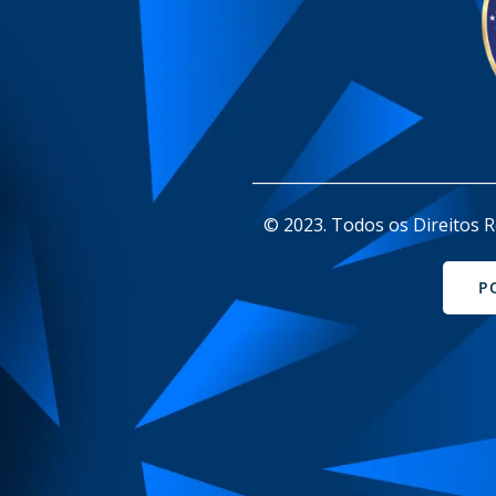
_______________________________
© 2023. Todos os Direitos R
P