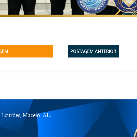
Post
AGEM
POSTAGEM ANTERIOR
navigation
e Lourdes, Maceió–AL.