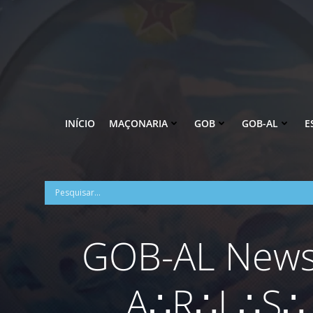
Pular
para
o
conteúdo
INÍCIO
MAÇONARIA
GOB
GOB-AL
E
GOB-AL News:
A∴R∴L∴S∴ 