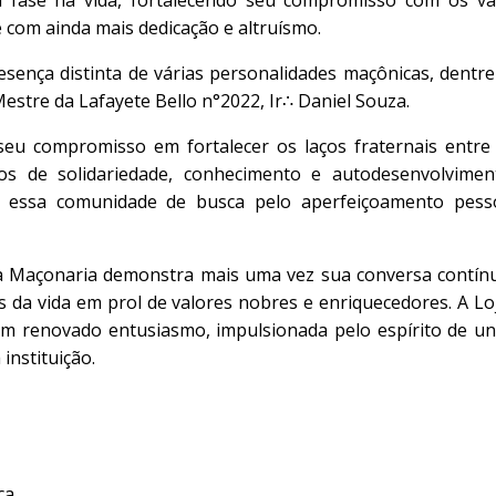
 fase na vida, fortalecendo seu compromisso com os va
 com ainda mais dedicação e altruísmo.
ença distinta de várias personalidades maçônicas, dentre 
estre da Lafayete Bello n°2022, Ir∴ Daniel Souza.
seu compromisso em fortalecer os laços fraternais entre
 de solidariedade, conhecimento e autodesenvolvimen
s essa comunidade de busca pelo aperfeiçoamento pess
a Maçonaria demonstra mais uma vez sua conversa contín
s da vida em prol de valores nobres e enriquecedores. A Loj
m renovado entusiasmo, impulsionada pelo espírito de un
instituição.
ca