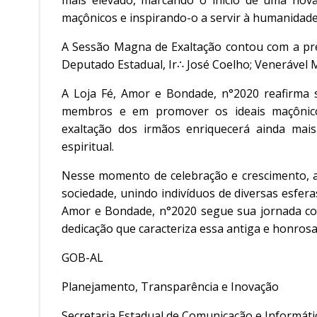
mais elevado, marcando o início de uma nova
maçônicos e inspirando-o a servir à humanidade
A Sessão Magna de Exaltação contou com a pres
Deputado Estadual, Ir∴ José Coelho; Venerável M
A Loja Fé, Amor e Bondade, n°2020 reafirma 
membros e em promover os ideais maçônicos
exaltação dos irmãos enriquecerá ainda mai
espiritual.
Nesse momento de celebração e crescimento, 
sociedade, unindo indivíduos de diversas esfera
Amor e Bondade, n°2020 segue sua jornada co
dedicação que caracteriza essa antiga e honrosa 
GOB-AL
Planejamento, Transparência e Inovação
Secretaria Estadual de Comunicação e Informáti