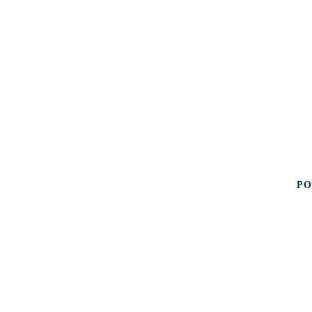
s, Maceió–AL.
_______________________________
© 2023. Todos os Direitos R
PO