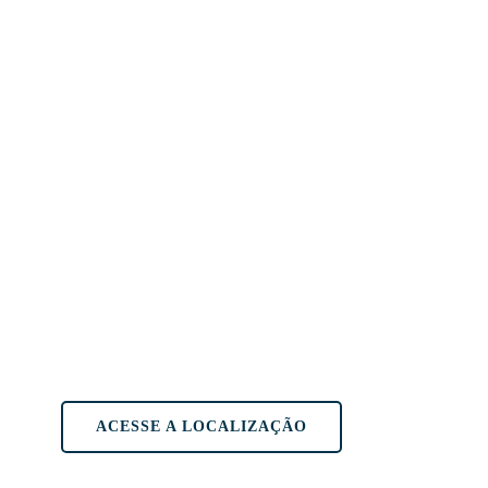
Endereço: Rua Dr. Osório Tenório, nº1281, Gruta de Lourde
CEP: 57052-765.
Telefone: (82) 2140-7361.
Whatsapp: (82) 9 9371-0832.
E-Mail: contato@gob-al.org.br
Contatos
ACESSE A LOCALIZAÇÃO