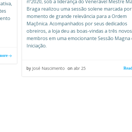
nº2020, sob a liderança do Venerável Mestre M
ativa,
Braga realizou uma sessão solene marcada po
tes
momento de grande relevância para a Ordem
mento
Maçônica. Acompanhados por seus dedicados
obreiros, a loja deu as boas-vindas a três novo
membros em uma emocionante Sessão Magna 
Iniciação.
more
by
José Nascimento
on
abr 25
Read