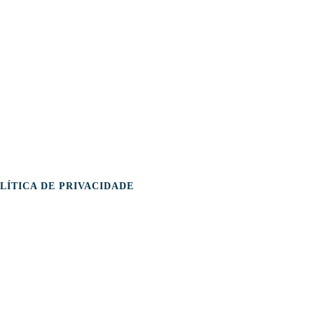
________________________________________________________
eservados. | Conheça nossa Política de Privacidade
LÍTICA DE PRIVACIDADE