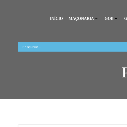
Pular
para
o
INÍCIO
MAÇONARIA
GOB
G
conteúdo