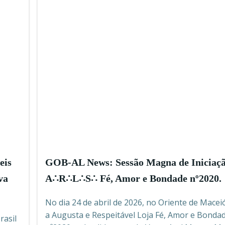
eis
GOB-AL News: Sessão Magna de Iniciaçã
va
A∴R∴L∴S∴ Fé, Amor e Bondade nº2020.
No dia 24 de abril de 2026, no Oriente de Maceió
a Augusta e Respeitável Loja Fé, Amor e Bonda
rasil