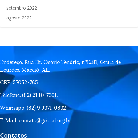
setembro 2022
agosto 2022
Endereço: Rua Dr. Osório Tenório, nº1281, Gruta de
Lourdes, Maceió–AL.
CEP: 57052-765.
Telefone: (82) 2140-7361.
Whatsapp: (82) 9 9371-0832.
E-Mail: contato@gob-al.org.br
Contatos