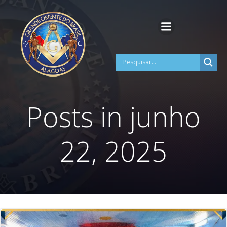
Pular
para
o
conteúdo
Posts in junho
22, 2025