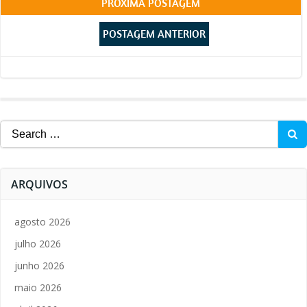
Post
PRÓXIMA POSTAGEM
Post
navigation
POSTAGEM ANTERIOR
navigation
Search
for:
ARQUIVOS
agosto 2026
julho 2026
junho 2026
maio 2026