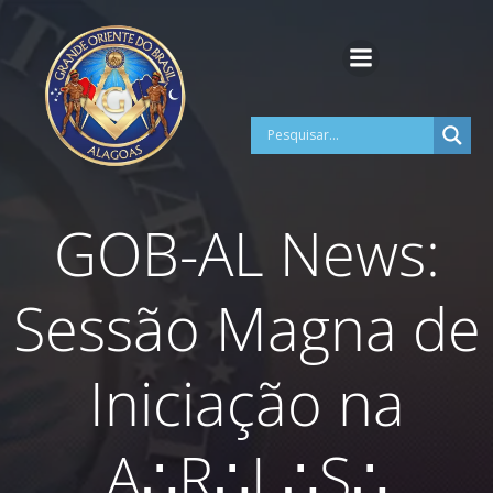
Pular
para
o
conteúdo
GOB-AL News:
Sessão Magna de
Iniciação na
A∴R∴L∴S∴