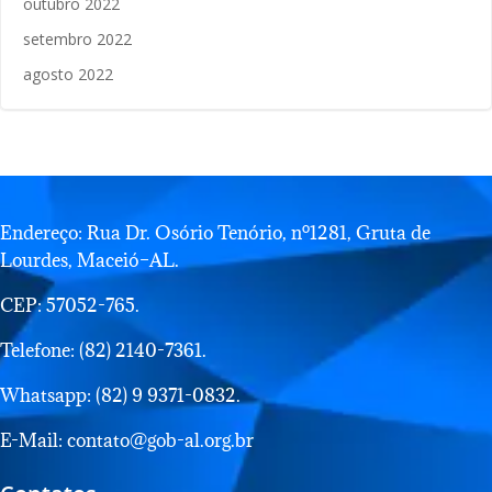
outubro 2022
setembro 2022
agosto 2022
Endereço: Rua Dr. Osório Tenório, nº1281, Gruta de
Lourdes, Maceió–AL.
CEP: 57052-765.
Telefone: (82) 2140-7361.
Whatsapp: (82) 9 9371-0832.
E-Mail: contato@gob-al.org.br