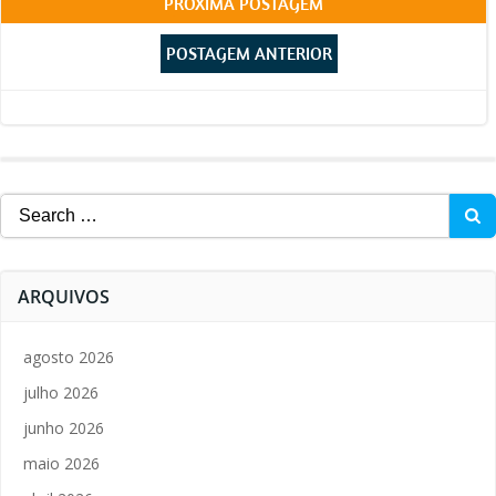
Post
PRÓXIMA POSTAGEM
Post
navigation
POSTAGEM ANTERIOR
navigation
Search
for:
ARQUIVOS
agosto 2026
julho 2026
junho 2026
maio 2026