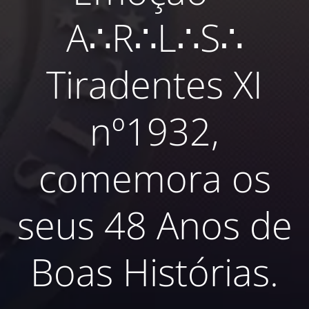
A∴R∴L∴S∴
Tiradentes XI
nº1932,
comemora os
seus 48 Anos de
Boas Histórias.