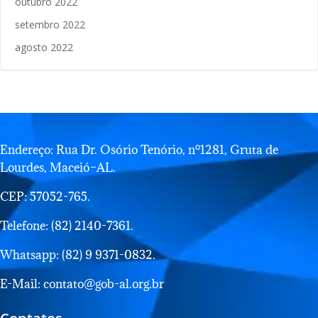
outubro 2022
setembro 2022
agosto 2022
Endereço: Rua Dr. Osório Tenório, nº1281, Gruta de
Lourdes, Maceió–AL.
CEP: 57052-765.
Telefone: (82) 2140-7361.
Whatsapp: (82) 9 9371-0832.
E-Mail: contato@gob-al.org.br