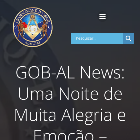
Pular
para
o
conteúdo
GOB-AL News:
Uma Noite de
Muita Alegria e
Emoção –