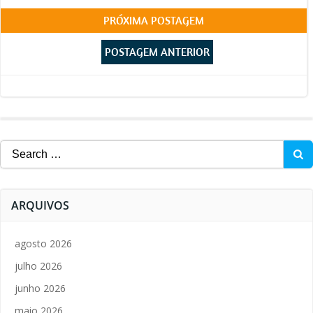
Post
PRÓXIMA POSTAGEM
Post
navigation
POSTAGEM ANTERIOR
navigation
Search
for:
ARQUIVOS
agosto 2026
julho 2026
junho 2026
maio 2026