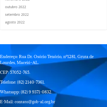
outubro 2022
setembro 2022
agosto 2022
Endereço: Rua Dr. Osório Tenório, nº1281, Gruta de
Lourdes, Maceió–AL.
CEP: 57052-765.
Telefone: (82) 2140-7361.
Whatsapp: (82) 9 9371-0832.
E-Mail: contato@gob-al.org.br