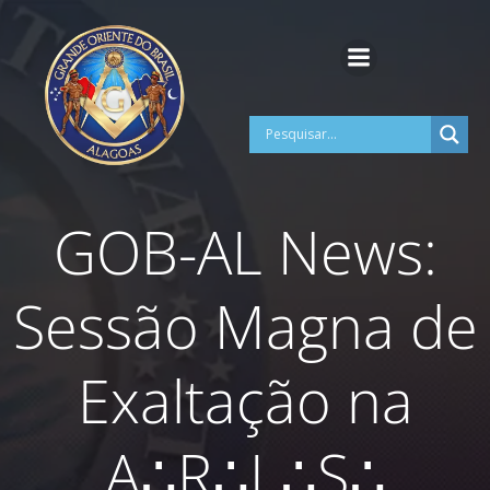
Pular
para
o
conteúdo
GOB-AL News:
Sessão Magna de
Exaltação na
A∴R∴L∴S∴