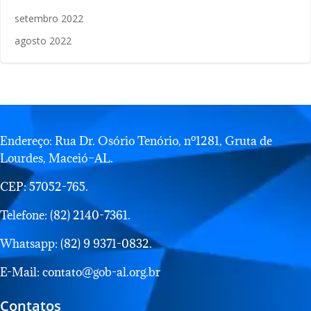
setembro 2022
agosto 2022
Endereço: Rua Dr. Osório Tenório, nº1281, Gruta de
Lourdes, Maceió–AL.
CEP: 57052-765.
Telefone: (82) 2140-7361.
Whatsapp: (82) 9 9371-0832.
E-Mail: contato@gob-al.org.br
Contatos