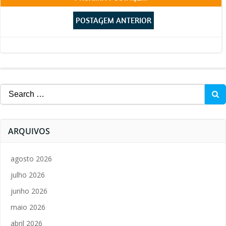
Post
Post
navigation
POSTAGEM ANTERIOR
navigation
Search
for:
ARQUIVOS
agosto 2026
julho 2026
junho 2026
maio 2026
abril 2026