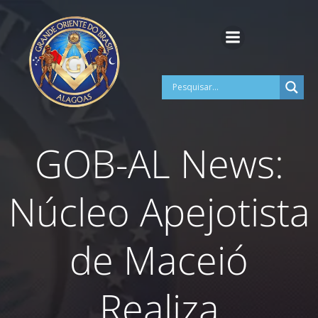
Pular
para
o
conteúdo
GOB-AL News:
Núcleo Apejotista
de Maceió
Realiza