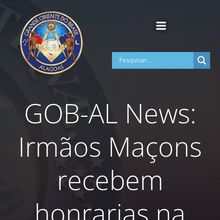
Pular
para
o
conteúdo
GOB-AL News:
Irmãos Maçons
recebem
honrarias na