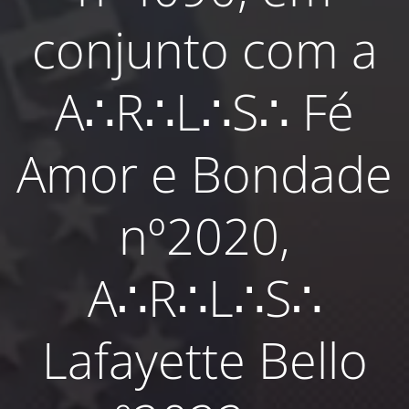
conjunto com a
A∴R∴L∴S∴ Fé
Amor e Bondade
nº2020,
A∴R∴L∴S∴
Lafayette Bello