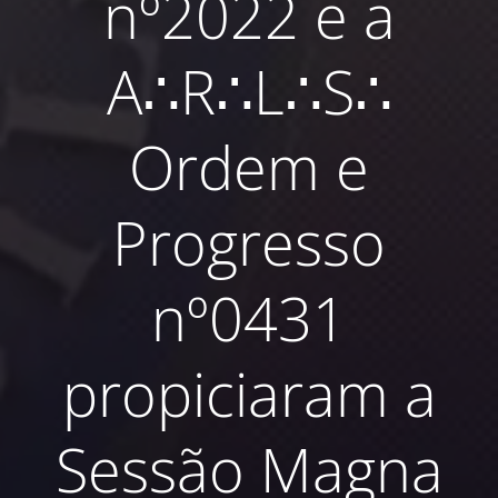
nº2022 e a
A∴R∴L∴S∴
Ordem e
Progresso
nº0431
propiciaram a
Sessão Magna