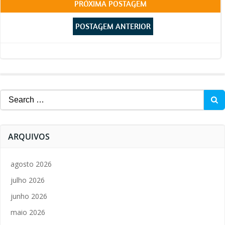
Post
PRÓXIMA POSTAGEM
Post
navigation
POSTAGEM ANTERIOR
navigation
Search
for:
ARQUIVOS
agosto 2026
julho 2026
junho 2026
maio 2026