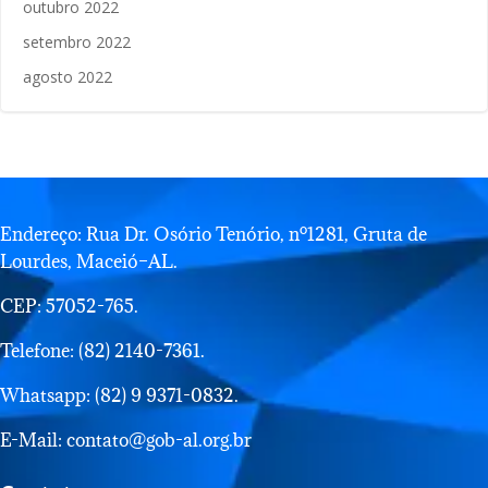
outubro 2022
setembro 2022
agosto 2022
Endereço: Rua Dr. Osório Tenório, nº1281, Gruta de
Lourdes, Maceió–AL.
CEP: 57052-765.
Telefone: (82) 2140-7361.
Whatsapp: (82) 9 9371-0832.
E-Mail: contato@gob-al.org.br