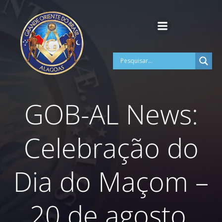
Pular
para
o
conteúdo
GOB-AL News:
Celebração do
Dia do Maçom –
20 de agosto.