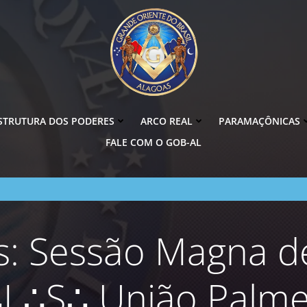
STRUTURA DOS PODERES
ARCO REAL
PARAMAÇÔNICAS
FALE COM O GOB-AL
 Sessão Magna de
L∴S∴ União Palme