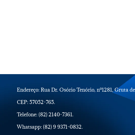
Endereço: Rua Dr. Osório Tenório, nº1281, Gruta d
CEP: 57052-765.
Telefone: (82) 2140-7361.
Whatsapp: (82) 9 9371-0832.