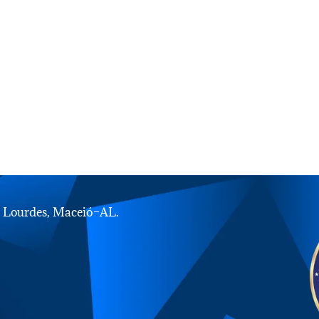
e Lourdes, Maceió–AL.