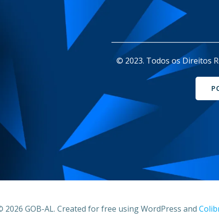
_______________________________
© 2023. Todos os Direitos R
P
© 2026 GOB-AL. Created for free using WordPress and
Colib