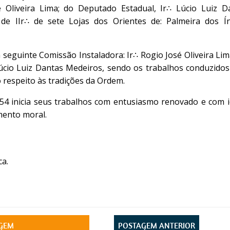
é Oliveira Lima; do Deputado Estadual, Ir∴ Lúcio Luiz D
 de IIr∴ de sete Lojas dos Orientes de: Palmeira dos Ín
seguinte Comissão Instaladora: Ir∴ Rogio José Oliveira Lima
Lúcio Luiz Dantas Medeiros, sendo os trabalhos conduzidos
respeito às tradições da Ordem.
54 inicia seus trabalhos com entusiasmo renovado e com i
mento moral.
ca.
AGEM
POSTAGEM ANTERIOR