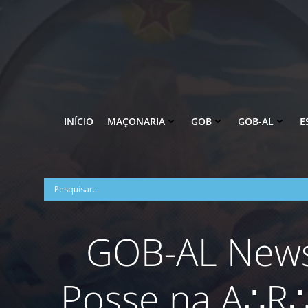
Pular
para
o
conteúdo
INÍCIO
MAÇONARIA
GOB
GOB-AL
E
GOB-AL News:
Posse na A∴R∴