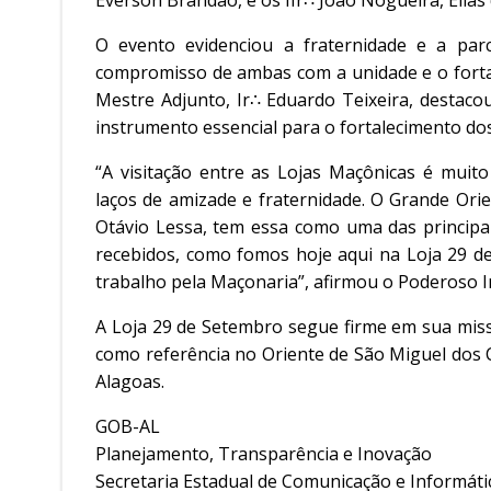
Everson Brandão, e os IIr∴ João Nogueira, Elias
O evento evidenciou a fraternidade e a pa
compromisso de ambas com a unidade e o forta
Mestre Adjunto, Ir∴ Eduardo Teixeira, destaco
instrumento essencial para o fortalecimento dos
“A visitação entre as Lojas Maçônicas é mui
laços de amizade e fraternidade. O Grande Or
Otávio Lessa, tem essa como uma das princip
recebidos, como fomos hoje aqui na Loja 29 d
trabalho pela Maçonaria”, afirmou o Poderoso I
A Loja 29 de Setembro segue firme em sua miss
como referência no Oriente de São Miguel dos 
Alagoas.
GOB-AL
Planejamento, Transparência e Inovação
Secretaria Estadual de Comunicação e Informáti