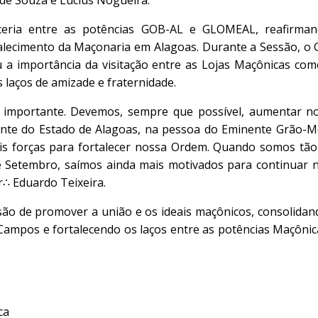
 de Souza e Lucius Nogueira.
rceria entre as potências GOB-AL e GLOMEAL, reafirma
lecimento da Maçonaria em Alagoas. Durante a Sessão, o 
u a importância da visitação entre as Lojas Maçônicas co
 laços de amizade e fraternidade.
to importante. Devemos, sempre que possível, aumentar n
iente do Estado de Alagoas, na pessoa do Eminente Grão-M
ais forças para fortalecer nossa Ordem. Quando somos tã
e Setembro, saímos ainda mais motivados para continuar 
r∴ Eduardo Teixeira.
ão de promover a união e os ideais maçônicos, consolidan
Campos e fortalecendo os laços entre as potências Maçônic
ca