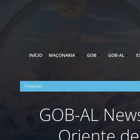
Pular
para
o
conteúdo
INÍCIO
MAÇONARIA
GOB
GOB-AL
E
GOB-AL News
Oriente de