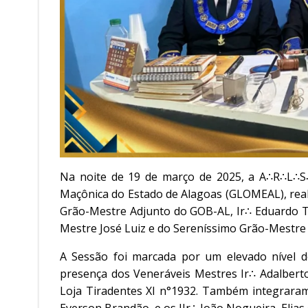
Na noite de 19 de março de 2025, a A∴R∴L∴S∴
Maçônica do Estado de Alagoas (GLOMEAL), rea
Grão-Mestre Adjunto do GOB-AL, Ir∴ Eduardo Tei
Mestre José Luiz e do Sereníssimo Grão-Mestre
A Sessão foi marcada por um elevado nível d
presença dos Veneráveis Mestres Ir∴ Adalberto 
Loja Tiradentes XI n°1932. Também integraram