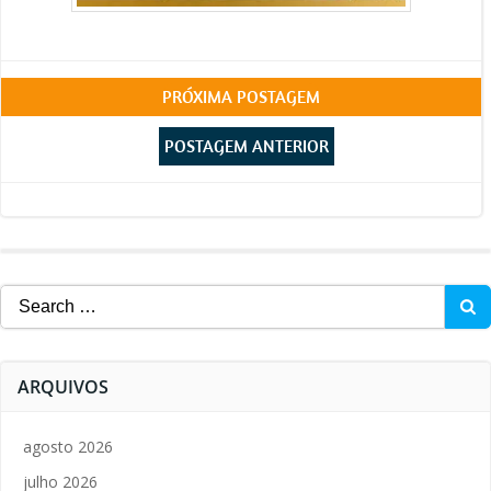
Post
PRÓXIMA POSTAGEM
Post
navigation
POSTAGEM ANTERIOR
navigation
Search
for:
ARQUIVOS
agosto 2026
julho 2026