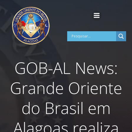
Pular
para
o
conteúdo
GOB-AL News:
Grande Oriente
do Brasil em
Alagoas realiza