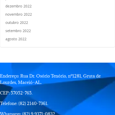
dezembro 2022
novembro 2022
outubro 2022
setembro 2022
agosto 2022
Endereço: Rua Dr. Osório Tenório, nº1281, Gruta de
Lourdes, Maceió–AL.
CEP: 57052-765.
Telefone: (82) 2140-7361.
Whatsapp: (82) 9 9371-0832.