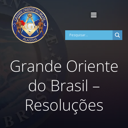
Pular
para
o
conteúdo
Grande Oriente
do Brasil –
Resoluções