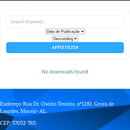
APPLY FILTER
No downloads found!
Endereço: Rua Dr. Osório Tenório, nº1281, Gruta de
Lourdes, Maceió–AL.
CEP: 57052-765.