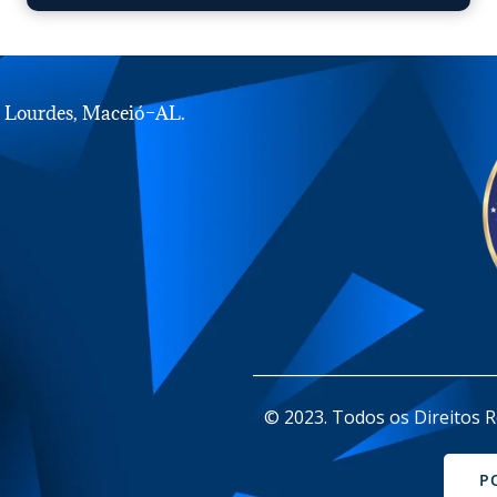
e Lourdes, Maceió–AL.
_______________________________
© 2023. Todos os Direitos R
P