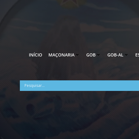
Pular
para
o
conteúdo
INÍCIO
MAÇONARIA
GOB
GOB-AL
E