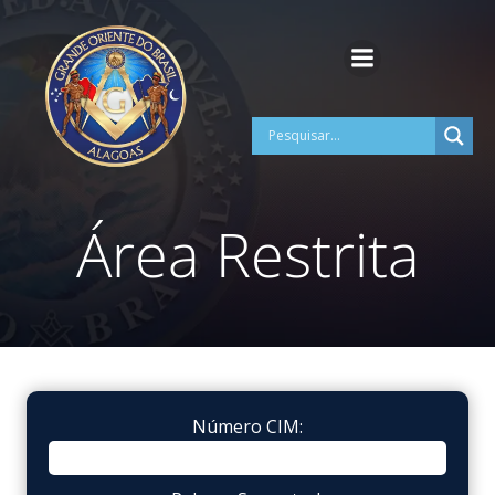
Pular
para
o
conteúdo
Área Restrita
Número CIM: