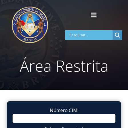
Pular
para
o
conteúdo
Área Restrita
Número CIM: